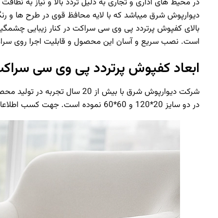
در محیط های اداری و تجاری به دلیل تردد بالا و نیاز به 
دیوارپوش شرق میباشد که با لایه محافظ قوی در طرح ها و رن
بالای کفپوش پرتردد پی وی سی سراکت در کنار زیبایی چشمگیر 
است. نصب سریع و آسان این محصول و قابلیت اجرا روی سرام
ابعاد کفپوش پرتردد پی وی سی سراک
شرکت دیوارپوش شرق با بیش از 
در دو سایز 20*120 و 60*60 نموده است. جهت کسب اطلاعات بیشتر و مشاهده رنگبندی محصول روی لینک مربوط به آن کلیک کنید: