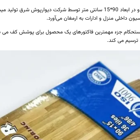
کفپوش پی وی سی طرح چوب پلاس فلور، با طرح های متنوع و در ابعاد 90*15 سانتی 
ن داخلی منزل و ادارات به ارمغان می‌آورد.
 استحکام جزء مهمترین فاکتورهای یک محصول برای پوشش کف می ب
 ترسیم می کند.